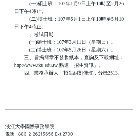
(
一
)
碩士班：
107
年
1
月
9
日上午
10
時至
2
月
26
日下午
4
時止。
(
二
)
博士班：
107
年
5
月
1
日上午
10
時至
5
月
10
日下午
4
時止。
二、考試日期：
(
一
)
碩士班：
107
年
3
月
11
日（星期日）。
(
二
)
博士班：
107
年
5
月
26
日（星期六）。
三、旨揭簡章不發售紙本，查詢及下載網址：
http://www.tku.edu.tw
點選「招生資訊」。
四、業務承辦人：招生組劉佳玟，分機
2513
。
淡江大學國際事務學院：
電話：886-2-26215656 Ext.2700