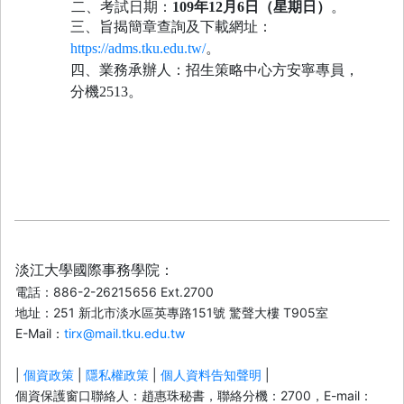
二、考試日期：
109
年
12
月
6
日（星期日）
。
三、旨揭
簡章查詢及下載網址：
https://adms.tku.edu.tw/
。
四
、業務承辦人：招生策略中心方安寧專員，
分機
2513
。
淡江大學國際事務學院：
電話：886-2-26215656 Ext.2700
地址：251 新北市淡水區英專路151號 驚聲大樓 T905室
E-Mail：
tirx@mail.tku.edu.tw
|
個資政策
|
隱私權政策
|
個人資料告知聲明
|
個資保護窗口聯絡人：趙惠珠秘書，聯絡分機：2700，E-mail：