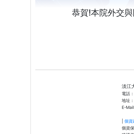
恭賀!本院外交
淡江
電話：8
地址：
E-Mai
|
個資
個資保