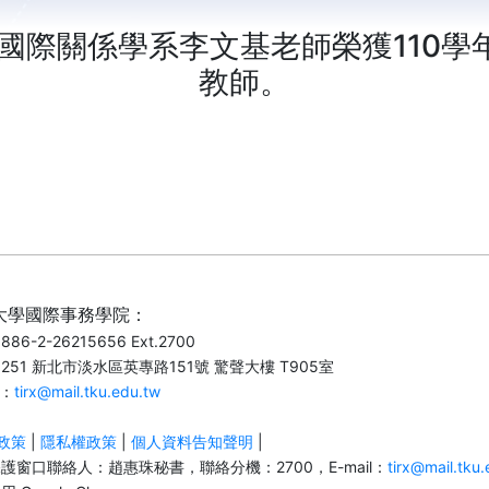
與國際關係學系李文基老師榮獲110學
教師。
大學國際事務學院：
86-2-26215656 Ext.2700
251 新北市淡水區英專路151號 驚聲大樓 T905室
l：
tirx@mail.tku.edu.tw
政策
|
隱私權政策
|
個人資料告知聲明
|
護窗口聯絡人：趙惠珠秘書，聯絡分機：2700，E-mail：
tirx@mail.tku